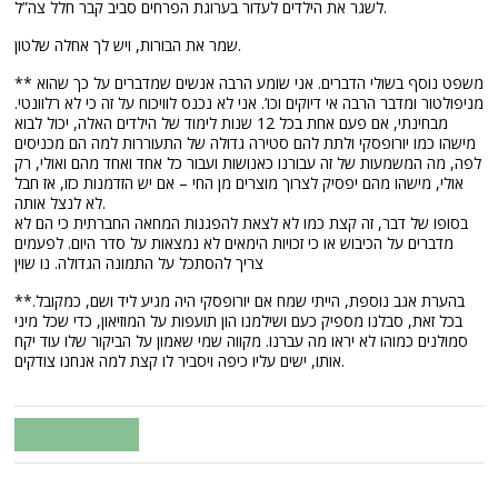
לשגר את הילדים לעדור בערוגת הפרחים סביב קבר חלל צה”ל.
שמר את הבורות, ויש לך אחלה שלטון.
** משפט נוסף בשולי הדברים. אני שומע הרבה אנשים שמדברים על כך שהוא
מניפולטור ומדבר הרבה אי דיוקים וכו’. אני לא נכנס לוויכוח על זה כי לא רלוונטי.
מבחינתי, אם פעם אחת בכל 12 שנות לימוד של הילדים האלה, יכול לבוא
מישהו כמו יורופסקי ולתת להם סטירה גדולה של התעוררות למה הם מכניסים
לפה, מה המשמעות של זה עבורנו כאנושות ועבור כל אחד ואחד מהם ואולי, רק
אולי, מישהו מהם יפסיק לצרוך מוצרים מן החי – אם יש הזדמנות כזו, אז חבל
לא לנצל אותה.
בסופו של דבר, זה קצת כמו לא לצאת להפגנות המחאה החברתית כי הם לא
מדברים על הכיבוש או כי זכויות הימאים לא נמצאות על סדר היום. לפעמים
צריך להסתכל על התמונה הגדולה. נו שוין
**בהערת אגב נוספת, הייתי שמח אם יורופסקי היה מגיע ליד ושם, כמקובל.
בכל זאת, סבלנו מספיק כעם ושילמנו הון תועפות על המוזיאון, כדי שכל מיני
סמולנים כמוהו לא יראו מה עברנו. מקווה שמי שאמון על הביקור שלו עוד יקח
אותו, ישים עליו כיפה ויסביר לו קצת למה אנחנו צודקים.
Back