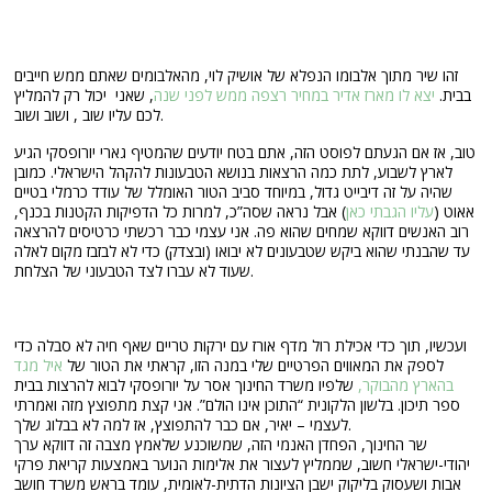
זהו שיר מתוך אלבומו הנפלא של אושיק לוי, מהאלבומים שאתם ממש חייבים
בבית.
יצא לו מארז אדיר במחיר רצפה ממש לפני שנה
, שאני יכול רק להמליץ
לכם עליו שוב , ושוב ושוב.
טוב, אז אם הגעתם לפוסט הזה, אתם בטח יודעים שהמטיף גארי יורופסקי הגיע
לארץ לשבוע, לתת כמה הרצאות בנושא הטבעונות להקהל הישראלי. כמובן
שהיה על זה דיבייט גדול, במיוחד סביב הטור האומלל של עודד כרמלי בטיים
אאוט (
עליו הגבתי כאן
) אבל נראה שסה”כ, למרות כל הדפיקות הקטנות בכנף,
רוב האנשים דווקא שמחים שהוא פה. אני עצמי כבר רכשתי כרטיסים להרצאה
עד שהבנתי שהוא ביקש שטבעונים לא יבואו (ובצדק) כדי לא לבזבז מקום לאלה
שעוד לא עברו לצד הטבעוני של הצלחת.
ועכשיו, תוך כדי אכילת רול מדף אורז עם ירקות טריים שאף חיה לא סבלה כדי
לספק את המאווים הפרטיים שלי במנה הזו, קראתי את הטור של
איל מגד
בהארץ מהבוקר,
שלפיו משרד החינוך אסר על יורופסקי לבוא להרצות בבית
ספר תיכון. בלשון הלקונית “התוכן אינו הולם”. אני קצת מתפוצץ מזה ואמרתי
לעצמי – יאיר, אם כבר להתפוצץ, אז למה לא בבלוג שלך.
שר החינוך, הפחדן האנמי הזה, שמשוכנע שלאמץ מצבה זה דווקא ערך
יהודי-ישראלי חשוב, שממליץ לעצור את אלימות הנוער באמצעות קריאת פרקי
אבות ושעסוק בליקוק ישבן הציונות הדתית-לאומית, עומד בראש משרד חושב