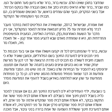
שמדובר בתוכן שאינו הולם. עכשיו ברור, ברור שלא גדעון סער חתום על הצו.
כמו שברור, ברור שלא הראיס נתניהו כתב את נאום הגבורה שלו בטקס הכרמל.
אבל בשני המקרים, הגוף שהם עומדים בראשו, על האנשים שעומדים בו, הם
תבנית נוף השקפותיו של הקודקוד.
זאת אומרת, שבישראל 2012, שמשאירה את הפליטים למות במדבר מעבר
לגדר (ולא חסרות עוד 75 מליון דוגמאות אחרות למוסר המקולקל, אני רק
מדבר על השעות האחרונות,כן?), המדינה האלימה, הגזענית והפשיסטית
והחרדתית הזו, היא זו שפוחדת מאדם שבא להציע מסר אחד קטן – אל תאכלו
חיה, תאכלו גזר.
עכשיו, ברור לי שהמתנגדים לכל זה יקפצו וישאלו אותי אם אני בעד הכנסת כל
מיני תכנים זרים למערכת החינוך בשם הפלורליזם, וכמובן שאגיד שלא כי
תשובה חיובית לשאלה כזו תכניס לנו סדרת הרצאות של דני דנון על מורשת
יצחק שמיר או נאו-כהניזם וציונים גזענים בדוגמה של תנועת אם תמצצו.
יורופסקי בא להסביר על הבחירות שלנו באוכל. זה מה שיש פה. הסבר ומודעות.
ומודעות זה דבר שמאד מפחיד ממשלות מהסוג שיש לנו. הן כל כך מפחדות
ממודעות עד שהן יצאו למלחמה באיראן בשביל להעיף את המודעות מסדר
היום.
בי נשבעתי, ילדי העתידים לא ילכו למערכת החינוך הזו, גם אם אצטרך למכור
כליה בשביל לממן חינוך אחר בשבילם. לא אשלח אותם לבית ספר ששר את
התקווה בבוקר, לא אשלח אותם לבית ספר שמקדש אדמה על פני אדם, לא
אשלח אותם לבית ספר שמקדש פרקי אבות על פני דמוקרטיה, לא אשלח
אותם למערכת חינוך ששוללת השמעה של אמת ברורה בפני ציבור, אבל מוכנה