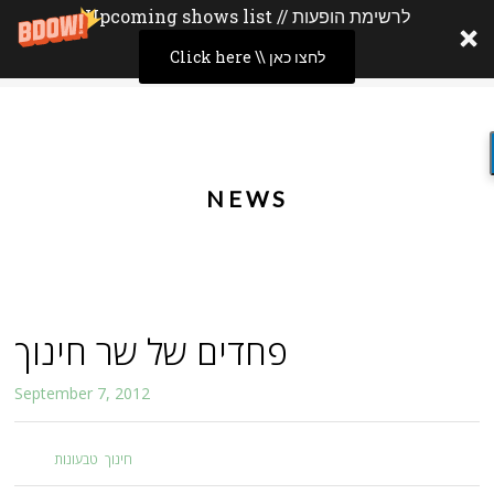
Upcoming shows list // לרשימת הופעות
Click here \\ לחצו כאן
NEWS
פחדים של שר חינוך
September 7, 2012
חינוך
,
טבעונות
Tag: