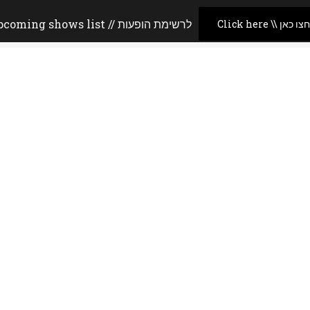
Upcoming shows list // לרשימת הופעות
Click  \\ לחצו כאן