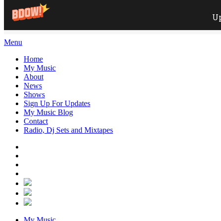
Menu
Home
My Music
About
News
Shows
Sign Up For Updates
My Music Blog
Contact
Radio, Dj Sets and Mixtapes
My Music