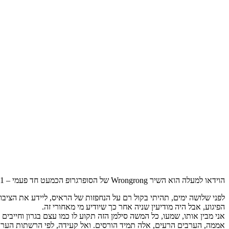
הוידאו למעלה הוא השיר Wrongrong של הסופרגרופ הכמעט חד פעמי – 801 שהוציא אלבום אחד לייב ואחד אלבום אולפן תחת השם Quiet Sun.
לפני שלושה ימים, תהיתי בקול רם על הנחפזות של הראיס, ליידע את הציבו
הפיגוע, אבל היה מודיעין שניה אחר כך שיודיע מי מאחורי זה.
אני מבין אותו, שמעו, כל המשה סילמן הזה תקוע לו כמו עצם בגרון וחייבים 
אממה, הערבים הרעים, אלה תמיד הורסים. ואל קעידה, לפי הרשתות הערביו