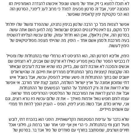
לא תוכלו למצא בי זיק אחד של משהו שנופל איכשהו להגדרה האמורפית הזו
המכונה ‘ימני’, אבל זה סרטון מכעיס. למה? כי מרוב לעג ל’ימני’, הסרטון הזה
הוא הכי טקטיקת ימין קלאסית שאפשר.
אפשר לצפות מכל כך הרבה שלטון בנימין נתניהו, שההפרד ומשול שלו יחלחל
לכל מקום, גם לאינטיליגנטים הטובים שבשמאל (מה למען השם אתה עושה
בסרטון הזה, אילן גילאון?), ואכן הוא חלחל עמוק. שלום עכשיו הצליחו להשטיח
בעיה מורכבת ולסמן אשם אחד – הימין. מה שהייתי מצפה מפוליטיקאים של
הימין לעשות.
הימין, אליבא דסרטון הזה, הוא הדוניסט לא נורמלי שחי בהתנחלות שלו ומטייל
לו בכבישי הספר שלו באין מפריע כאילו לא זורקים שם אבנים, לא רוצחים שם
אנשים והסכנה לא אורבת להם שם, בדיוק כמו שהיא אורבת לערבים שבאיזור
הזה שקבוצות קיצוניות בתוך המתנחלים ממררים את חייהם. זה שהישראלים
יושבים שם בתוך ההתנחלות זה פשע שחייב להפסק עכשיו, אבל בשביל איש
דתי שמוכוון אמונה על ארץ ישראל השלמה, המצב קצת יותר מורכב. אי אפשר
שלא לראות את זה ורק להסתכל על התוצר הנפשעים של ההתנחלות.
אבל את הרצון לראות את המורכבות של הפלסטיני הטרוריסט מחד שרואה
עצמו לוחם חופש גואל אדמות מאידך – את זה שלום עכשיו היו נורא רוצים, וגם
אני, שיראו כולם. אבל כשזה מגיע לימין, הופס – העניין הופך להיות חד ממדי
עם אשמים מיידיים.
שלא נדבר על ערימת הסטיגמות הקלישאתיית. הימני הוא בהכרח דתי, לובש
מעיל דובון וחי בהתנחלות. כי הרי אין אף ימני אחר שגר ברמת גן, חילוני אוכל
חזירים ושרצים, שמסתובב בחורף עם סוודרים של פול אנד בר. בסרטון של