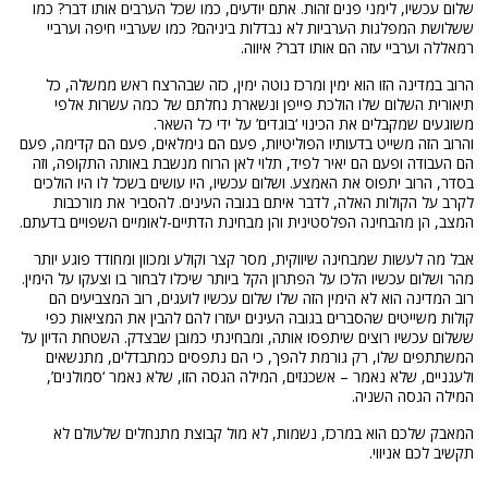
שלום עכשיו, לימני פנים זהות. אתם יודעים, כמו שכל הערבים אותו דבר? כמו
ששלושת המפלגות הערביות לא נבדלות ביניהם? כמו שערביי חיפה וערביי
רמאללה וערביי עזה הם אותו דבר? איווה.
הרוב במדינה הזו הוא ימין ומרכז נוטה ימין, כזה שבהרצח ראש ממשלה, כל
תיאורית השלום שלו הולכת פייפן ונשארת נחלתם של כמה עשרות אלפי
משוגעים שמקבלים את הכינוי ‘בוגדים’ על ידי כל השאר.
והרוב הזה משייט בדעותיו הפוליטיות, פעם הם גימלאים, פעם הם קדימה, פעם
הם העבודה ופעם הם יאיר לפיד, תלוי לאן הרוח מנשבת באותה התקופה, וזה
בסדר, הרוב יתפוס את האמצע. ושלום עכשיו, היו עושים בשכל לו היו הולכים
לקרב על הקולות האלה, לדבר איתם בגובה העינים. להסביר את מורכבות
המצב, הן מהבחינה הפלסטינית והן מבחינת הדתיים-לאומיים השפויים בדעתם.
אבל מה לעשות שמבחינה שיווקית, מסר קצר וקולע ומכוון ומחודד פוגע יותר
מהר ושלום עכשיו הלכו על הפתרון הקל ביותר שיכלו לבחור בו וצעקו על הימין.
רוב המדינה הוא לא הימין הזה שלו שלום עכשיו לועגים, רוב המצביעים הם
קולות משייטים שהסברים בגובה העינים יעזרו להם להבין את המציאות כפי
ששלום עכשיו רוצים שיתפסו אותה, ומבחינתי כמובן שבצדק. השטחת הדיון על
המשתתפים שלו, רק גורמת להפך, כי הם נתפסים כמתבדלים, מתנשאים
ולעגניים, שלא נאמר – אשכנזים, המילה הגסה הזו, שלא נאמר ‘סמולנים’,
המילה הגסה השניה.
המאבק שלכם הוא במרכז, נשמות, לא מול קבוצת מתנחלים שלעולם לא
תקשיב לכם אניווי.