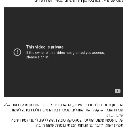
לפני שנתחיל, צפו בסרטון הזה ששלום עכשיו העלו לפורים
הסרטון מסתיים ב’הסרטון מצחיק, המאבק רציני’. ובכן, הסרטון מכעיס ואם אלה
פני המאבק, אז קפלו את האוהלים מכיכר רבין והדמעות ולכו הביתה לעשות
שיעורי בית.
שלום עכשיו פשוט החליטו שטקטיקה טובה תהיה ללעוג ל’ימני’ (מיהו ימני?
תכף נראה), ולדבר על הנוחות הבלתי נגמרת שהוא חי בה.